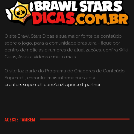
O site Brawl Stars Dicas é sua maior fonte de conteúdo
sobre o jogo, para a comunidade brasileira - fique por
dentro de notícias e rumores de atualizações, confira Wiki,
Guias, Assista vídeos e muito mais!
O site faz parte do Programa de Criadores de Conteúdo
Supercell; encontre mais informações aqui:
creators.supercell.com/en/supercell-partner
.
ACESSE TAMBÉM