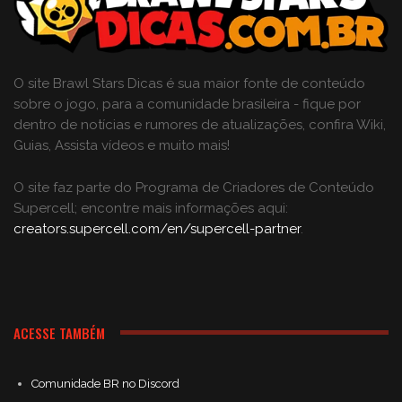
O site Brawl Stars Dicas é sua maior fonte de conteúdo
sobre o jogo, para a comunidade brasileira - fique por
dentro de notícias e rumores de atualizações, confira Wiki,
Guias, Assista vídeos e muito mais!
O site faz parte do Programa de Criadores de Conteúdo
Supercell; encontre mais informações aqui:
creators.supercell.com/en/supercell-partner
.
ACESSE TAMBÉM
Comunidade BR no Discord