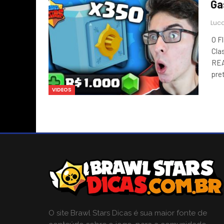
Ga
Luca
O F
Cla
REA
pre
VIDEOS
O site Brawl Stars Dicas é sua maior fonte de