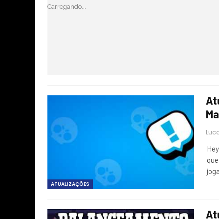
Carregando...
At
Ma
Luca
Hey
que
jog
ATUALIZAÇÕES
At