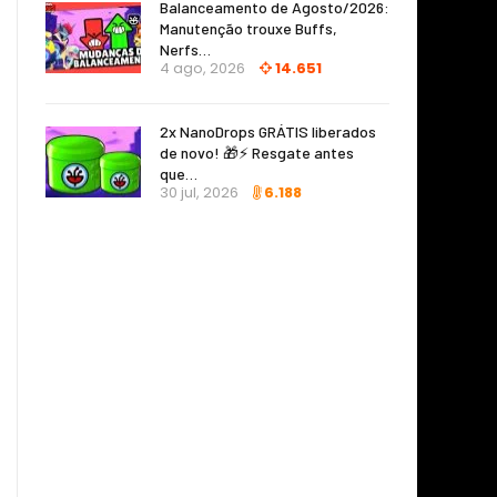
Balanceamento de Agosto/2026:
Manutenção trouxe Buffs,
Nerfs…
4 ago, 2026
14.651
2x NanoDrops GRÁTIS liberados
de novo! 🎁⚡ Resgate antes
que…
30 jul, 2026
6.188