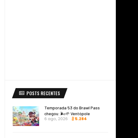
POSTS RECENTES
Temporada 53 do Brawl Pass
chegou: 🌬️🌱 Ventópole
6 ago, 2026
5.284