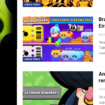
SNEAK PEEKS
Br
En
Luca
Nes
Tal
nov
SNEAK PEEKS
An
re
Luca
Os 
sup