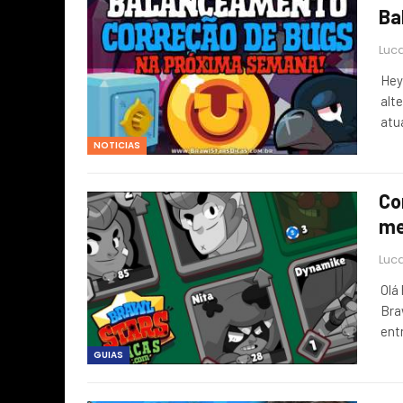
Ba
Luca
Hey
alt
atu
NOTICIAS
Co
me
Luca
Olá
Bra
ent
GUIAS