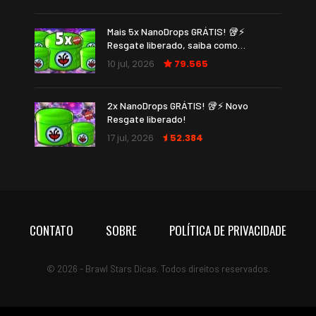
Mais 5x NanoDrops GRÁTIS! 🥡⚡
Resgate liberado, saiba como…
10 jul, 2026
79.565
2x NanoDrops GRÁTIS! 🥡⚡ Novo
Resgate liberado!
17 jul, 2026
52.384
CONTATO
SOBRE
POLÍTICA DE PRIVACIDADE
© 2026 - Brawl Stars Dicas. Todos direitos reservados.