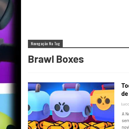
Navegação Na Tag
Brawl Boxes
To
de
Luca
A N
sem
nov