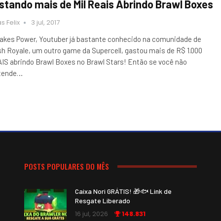
stando mais de Mil Reais Abrindo Brawl Boxes
s Felix
3 jul, 2017
lakes Power, Youtuber já bastante conhecido na comunidade de
sh Royale, um outro game da Supercell, gastou mais de R$ 1.000
IS abrindo Brawl Boxes no Brawl Stars! Então se você não
tende…
POSTS POPULARES DO MÊS
Caixa Nori GRÁTIS! 🎁🐟 Link de
Resgate Liberado
16 jul, 2026
148.831