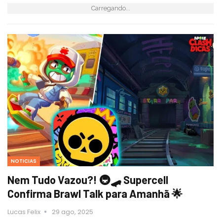
Carregando...
NOTICIAS
Nem Tudo Vazou?! 🚇🛹 Supercell
Confirma Brawl Talk para Amanhã 🌟
Lucas Felix
29 ago, 2025