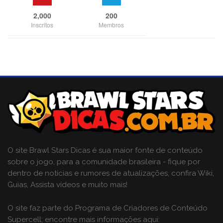
2,000
200
Inscritos
Membros
O site Brawl Stars Dicas é sua maior fonte de conteúdo
sobre o jogo, para a comunidade brasileira - fique por
dentro de notícias e rumores de atualizações, confira Wiki,
Guias, Assista vídeos e muito mais!
O site faz parte do Programa de Criadores de Conteúdo
Supercell; encontre mais informações aqui: