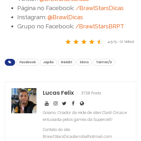
Página no Facebook:
/BrawlStarsDicas
Instagram:
@BrawlDicas
Grupo no Facebook:
/BrawlStarsBRPT
4.5/5 - (2 Votos)
Facebook
Japão
Reddit
Skins
Twitter/X
Lucas Felix
3738 Posts
Goiano, Criador da rede de sites Clash Dicas e
entusiasta pelos games da Supercell!
Contato do site:
BrawlStarsDicas[arroba]hotmail.com