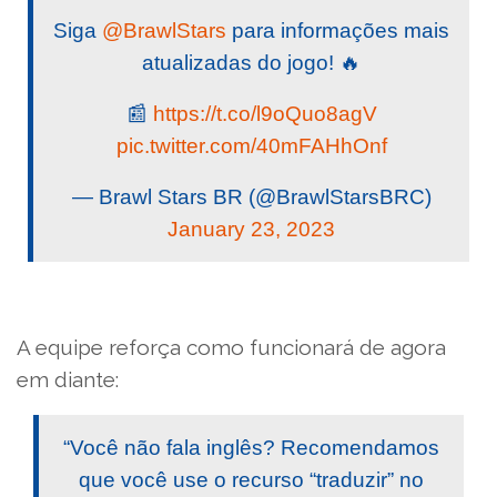
Siga
@BrawlStars
para informações mais
atualizadas do jogo! 🔥
📰
https://t.co/l9oQuo8agV
pic.twitter.com/40mFAHhOnf
— Brawl Stars BR (@BrawlStarsBRC)
January 23, 2023
A equipe reforça como funcionará de agora
em diante:
“Você não fala inglês? Recomendamos
que você use o recurso “traduzir” no