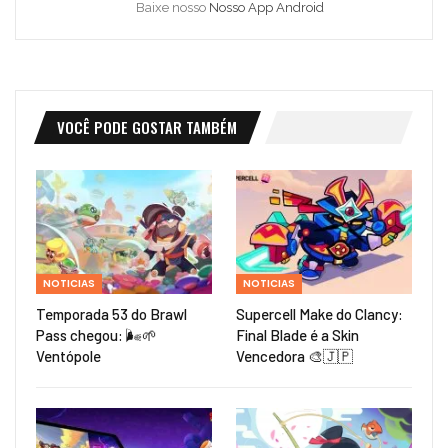
Baixe nosso
Nosso App Android
VOCÊ PODE GOSTAR TAMBÉM
NOTICIAS
NOTICIAS
Temporada 53 do Brawl
Supercell Make do Clancy:
Pass chegou: 🌬️🌱
Final Blade é a Skin
Ventópole
Vencedora 🎨🇯🇵