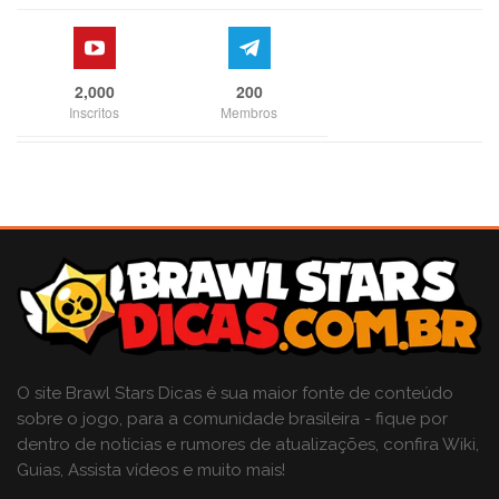
2,000
200
Inscritos
Membros
O site Brawl Stars Dicas é sua maior fonte de conteúdo
sobre o jogo, para a comunidade brasileira - fique por
dentro de notícias e rumores de atualizações, confira Wiki,
Guias, Assista vídeos e muito mais!