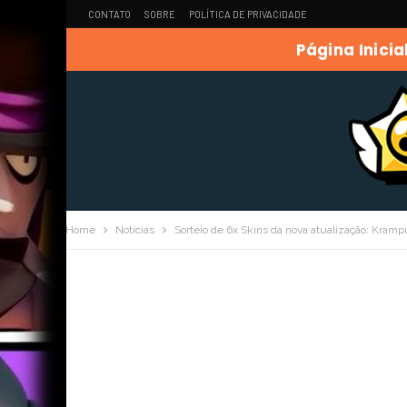
CONTATO
SOBRE
POLÍTICA DE PRIVACIDADE
Página Inicia
Home
Noticias
Sorteio de 6x Skins da nova atualização: Kram