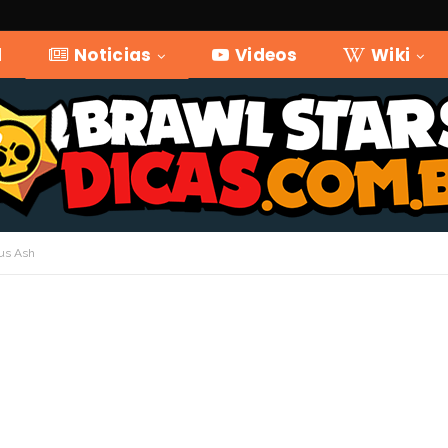
l
Noticias
Videos
Wiki
pus Ash