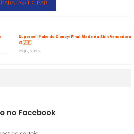
 PARA PARTICIPAR
e
Supercell Make do Clancy: Final Blade é a Skin Vencedora
🎨🇯🇵
22 jul, 2026
po no Facebook
post do sorteio