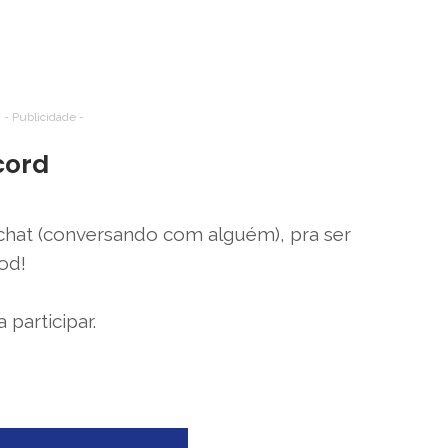
- Publicidade -
cord
hat (conversando com alguém), pra ser
ood!
participar.