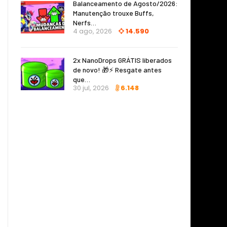
Balanceamento de Agosto/2026:
Manutenção trouxe Buffs,
Nerfs…
4 ago, 2026
14.590
2x NanoDrops GRÁTIS liberados
de novo! 🎁⚡ Resgate antes
que…
30 jul, 2026
6.148