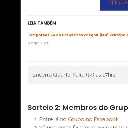
CLIQUE
LEIA TAMBÉM
Temporada 53 do Brawl Pass chegou: 🌬️🌱 Ventópol
6 ago, 2026
Encerra Quarta-Feira (14) às 17hrs
Sorteio 2: Membros do Gru
Entre lá no
Grupo no Facebook
Vá nos posts fixados e encontre o 