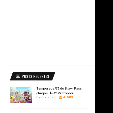
POSTS RECENTES
Temporada 53 do Brawl Pass
chegou: 🌬️🌱 Ventópole
6 ago, 2026
4.903