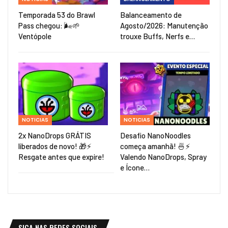
Temporada 53 do Brawl
Balanceamento de
Pass chegou: 🌬️🌱
Agosto/2026: Manutenção
Ventópole
trouxe Buffs, Nerfs e…
NOTICIAS
NOTICIAS
2x NanoDrops GRÁTIS
Desafio NanoNoodles
liberados de novo! 🎁⚡
começa amanhã! 🍜⚡
Resgate antes que expire!
Valendo NanoDrops, Spray
e Ícone…
SIGA NAS REDES SOCIAIS