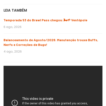
LEIA TAMBÉM
Temporada 53 do Brawl Pass chegou: 🌬️🌱 Ventópole
6 ago, 2026
Balanceamento de Agosto/2026: Manutenção trouxe Buffs,
Nerfs e Correções de Bugs!
4 ago, 2026