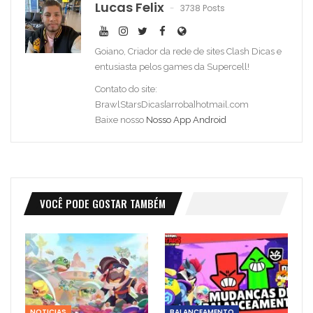
Lucas Felix
3738 Posts
Goiano, Criador da rede de sites Clash Dicas e
entusiasta pelos games da Supercell!
Contato do site:
BrawlStarsDicas[arroba]hotmail.com
Baixe nosso
Nosso App Android
VOCÊ PODE GOSTAR TAMBÉM
NOTICIAS
BALANCEAMENTO