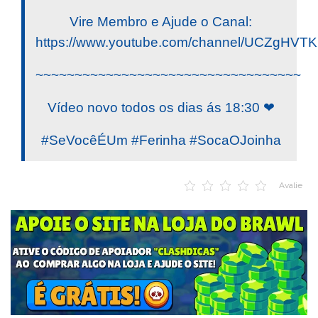
Vire Membro e Ajude o Canal:
https://www.youtube.com/channel/UCZgHV
~~~~~~~~~~~~~~~~~~~~~~~~~~~~~~~~~~
Vídeo novo todos os dias ás 18:30 ❤
#SeVocêÉUm #Ferinha #SocaOJoinha
Avalie