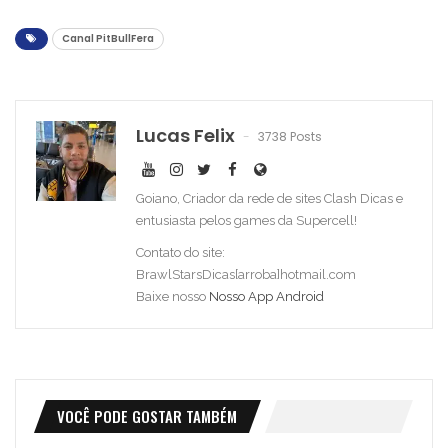
Canal PitBullFera
Lucas Felix
3738 Posts
Goiano, Criador da rede de sites Clash Dicas e
entusiasta pelos games da Supercell!
Contato do site:
BrawlStarsDicas[arroba]hotmail.com
Baixe nosso
Nosso App Android
VOCÊ PODE GOSTAR TAMBÉM