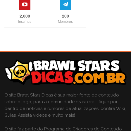
2,000
200
Inscritos
Membros
O site Brawl Stars Dicas é sua maior fonte de conteúdo
sobre o jogo, para a comunidade brasileira - fique por
dentro de notícias e rumores de atualizações, confira Wiki,
Guias, Assista vídeos e muito mais!
O site faz parte do Programa de Criadores de Conteúdo