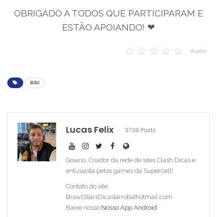
OBRIGADO A TODOS QUE PARTICIPARAM E
ESTÃO APOIANDO! ❤
Avalie
Bibi
Lucas Felix
3738 Posts
Goiano, Criador da rede de sites Clash Dicas e
entusiasta pelos games da Supercell!
Contato do site:
BrawlStarsDicas[arroba]hotmail.com
Baixe nosso
Nosso App Android