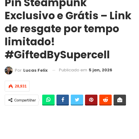
Pin Steampunk
Exclusivo e Grátis – Link
de resgate por tempo
limitado!
#GiftedBySupercell
Publicado em
5 jan, 2026
Por
Lucas Felix
28,931
Compartilhar