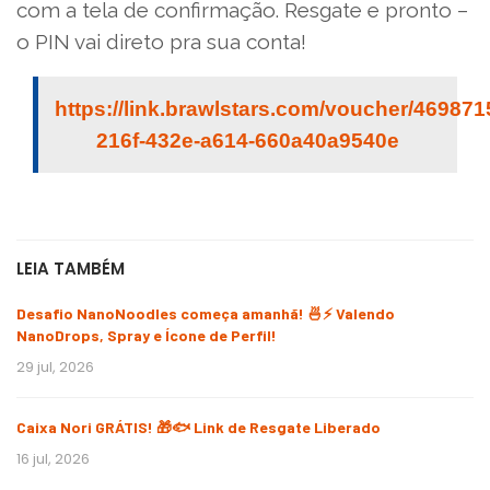
com a tela de confirmação. Resgate e pronto –
o PIN vai direto pra sua conta!
https://link.brawlstars.com/voucher/469871
216f-432e-a614-660a40a9540e
LEIA TAMBÉM
Desafio NanoNoodles começa amanhã! 🍜⚡ Valendo
NanoDrops, Spray e Ícone de Perfil!
29 jul, 2026
Caixa Nori GRÁTIS! 🎁🐟 Link de Resgate Liberado
16 jul, 2026