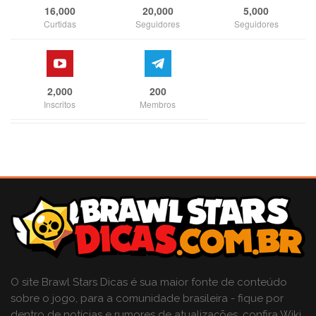
16,000
20,000
5,000
Curtidas
Seguidores
Seguidores
2,000
200
Inscritos
Membros
O site Brawl Stars Dicas é sua maior fonte de conteúdo
sobre o jogo, para a comunidade brasileira - fique por
dentro de notícias e rumores de atualizações, confira Wiki,