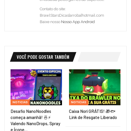
Contato do site:
BrawlStarsDicas[arroba]hotmail.com
Baixe nosso
Nosso App Android
VOCÊ PODE GOSTAR TAMBÉM
NOTICIAS
NOTICIAS
Desafio NanoNoodles
Caixa Nori GRÁTIS! 🎁🐟
começa amanhã! 🍜⚡
Link de Resgate Liberado
Valendo NanoDrops, Spray
e Ícone…