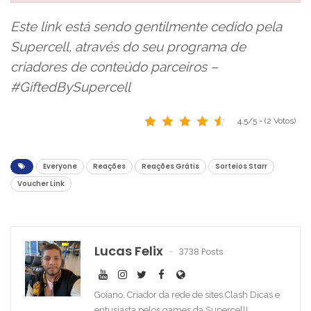
Este link está sendo gentilmente cedido pela
Supercell, através do seu programa de
criadores de conteúdo parceiros –
#GiftedBySupercell
4.5/5 - (2 Votos)
Everyone
Reações
Reações Grátis
Sorteios Starr
Voucher Link
Lucas Felix
3738 Posts
Goiano, Criador da rede de sites Clash Dicas e
entusiasta pelos games da Supercell!