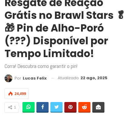
Resgate de Reação
Grátis no Brawl Stars 🥬
🎁 Pin de Alho-Poró
(???) Disponível por
Tempo Limitado!
Corra! Descubra como garantir o pin!
Atualizado
22 ago, 2025
Por
Lucas Felix
24,499
1