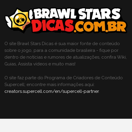
O site Brawl Stars Dicas é sua maior fonte de conteúdo
sobre o jogo, para a comunidade brasileira - fique por
dentro de notícias e rumores de atualizações, confira Wiki,
Guias, Assista vídeos e muito mais!
O site faz parte do Programa de Criadores de Conteúdo
Supercell; encontre mais informações aqui:
creators.supercell.com/en/supercell-partner
.
ACESSE TAMBÉM