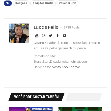
Reações
Reações Grátis
Voucher Link
Lucas Felix
3738 Posts
Goiano, Criador da rede de sites Clash Dicas e
entusiasta pelos games da Supercell!
Contato do site:
BrawlStarsDicas[arroba]hotmail.com
Baixe nosso
Nosso App Android
VOCÊ PODE GOSTAR TAMBÉM