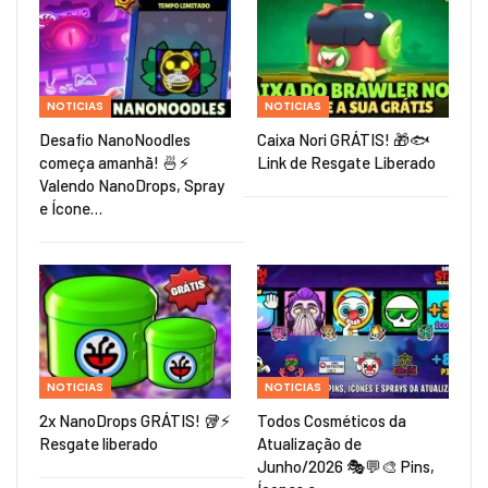
NOTICIAS
NOTICIAS
Desafio NanoNoodles
Caixa Nori GRÁTIS! 🎁🐟
começa amanhã! 🍜⚡
Link de Resgate Liberado
Valendo NanoDrops, Spray
e Ícone…
NOTICIAS
NOTICIAS
2x NanoDrops GRÁTIS! 🥡⚡
Todos Cosméticos da
Resgate liberado
Atualização de
Junho/2026 🎭💬🎨 Pins,