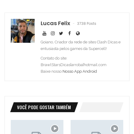
Lucas Felix
3738 Posts
Goiano, Criador da rede de sites Clash Dicas e
entusiasta pelos games da Supercell!
Contato do site:
BrawlStarsDicas[arroba]hotmail.com
Baixe nosso
Nosso App Android
VOCÊ PODE GOSTAR TAMBÉM