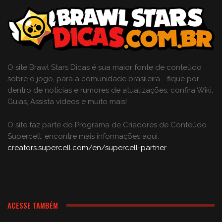
O site Brawl Stars Dicas é sua maior fonte de conteúdo
sobre o jogo, para a comunidade brasileira - fique por
dentro de notícias e rumores de atualizações, confira Wiki,
Guias, Assista vídeos e muito mais!
O site faz parte do Programa de Criadores de Conteúdo
Supercell; encontre mais informações aqui:
creators.supercell.com/en/supercell-partner
.
ACESSE TAMBÉM