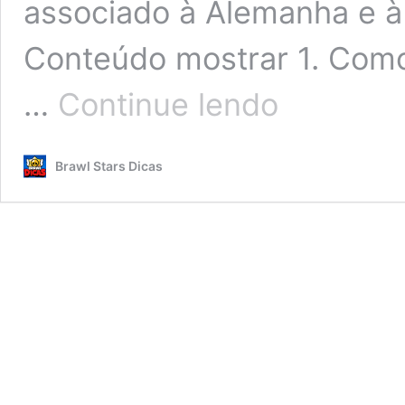
associado à Alemanha e à
Conteúdo mostrar 1. Como 
Resgate
…
Continue lendo
Rápido!
😄
🥨
Brawl Stars Dicas
🇩🇪
Novo
PIN
Grátis
Bretzel
da
Brawl
Cup
Berlin