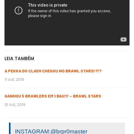
LEIA TAMBÉM
A PEKKA DO CLASH CHEGOU NO BRAWL STARS!?!?
11 out, 2019
GANHOU 5 BRAWLERS EM 1 BAU!!! – BRAWL STARS
10 out, 2019
INSTAGRAM:@brpr0master