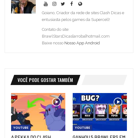
Goiano, Criador da rede de sites Clash Dicas e
entusiasta pelos games da Supercell!
Contato do site:
BrawlStarsDicas[arroba]hotmail.com
Baixe nosso
Nosso App Android
VOCÊ PODE GOSTAR TAMBÉM
YOUTUBE
YOUTUBE
A PEKKA DO CLASH
GANHOU 5 BRAWLERS EM