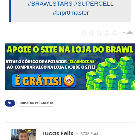
#BRAWLSTARS #SUPERCELL
#brpr0master
Avalie
Canal BR Pr0 Master
Lucas Felix
3738 Posts