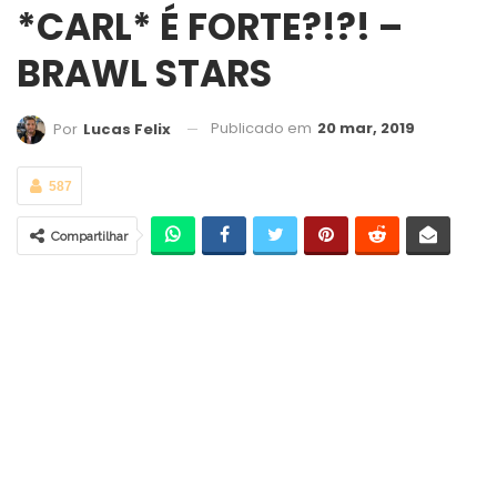
*CARL* É FORTE?!?! –
BRAWL STARS
Publicado em
20 mar, 2019
Por
Lucas Felix
587
Compartilhar