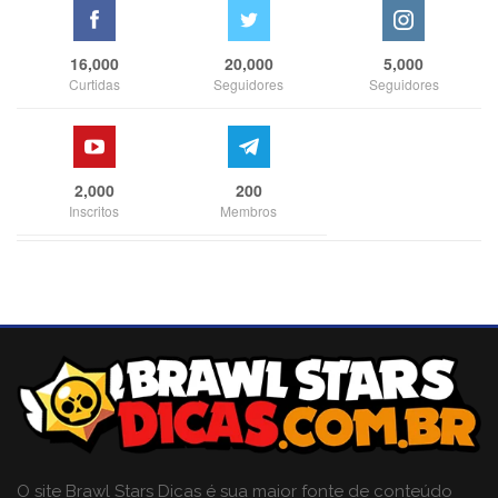
16,000
20,000
5,000
Curtidas
Seguidores
Seguidores
2,000
200
Inscritos
Membros
O site Brawl Stars Dicas é sua maior fonte de conteúdo