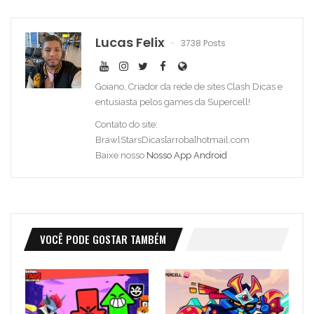
Lucas Felix
3738 Posts
Goiano, Criador da rede de sites Clash Dicas e
entusiasta pelos games da Supercell!
Contato do site:
BrawlStarsDicas[arroba]hotmail.com
Baixe nosso
Nosso App Android
VOCÊ PODE GOSTAR TAMBÉM