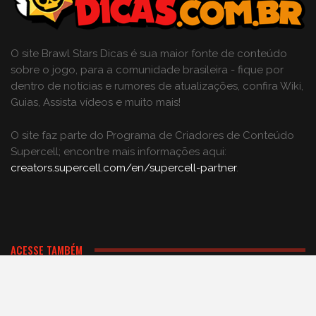
O site Brawl Stars Dicas é sua maior fonte de conteúdo
sobre o jogo, para a comunidade brasileira - fique por
dentro de notícias e rumores de atualizações, confira Wiki,
Guias, Assista vídeos e muito mais!
O site faz parte do Programa de Criadores de Conteúdo
Supercell; encontre mais informações aqui:
creators.supercell.com/en/supercell-partner
.
ACESSE TAMBÉM
Comunidade BR no Discord
Grupo no Facebook