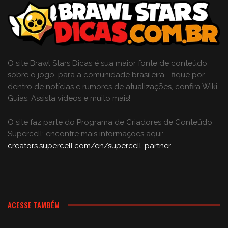
O site Brawl Stars Dicas é sua maior fonte de conteúdo
sobre o jogo, para a comunidade brasileira - fique por
dentro de notícias e rumores de atualizações, confira Wiki,
Guias, Assista vídeos e muito mais!
O site faz parte do Programa de Criadores de Conteúdo
Supercell; encontre mais informações aqui:
creators.supercell.com/en/supercell-partner
.
ACESSE TAMBÉM