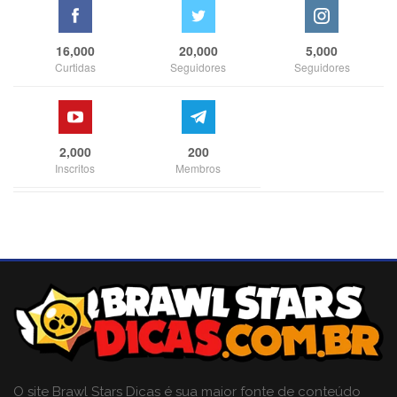
16,000
20,000
5,000
Curtidas
Seguidores
Seguidores
2,000
200
Inscritos
Membros
O site Brawl Stars Dicas é sua maior fonte de conteúdo