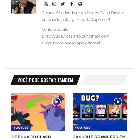
Goiano, Criador da rede de sites Clash Dicas e
entusiasta pelos games da Supercell!
Contato do site:
BrawlStarsDicas[arroba]hotmail.com
Baixe nosso
Nosso App Android
VOCÊ PODE GOSTAR TAMBÉM
YOUTUBE
YOUTUBE
A PEKKA DO CLASH
GANHOU 5 BRAWLERS EM