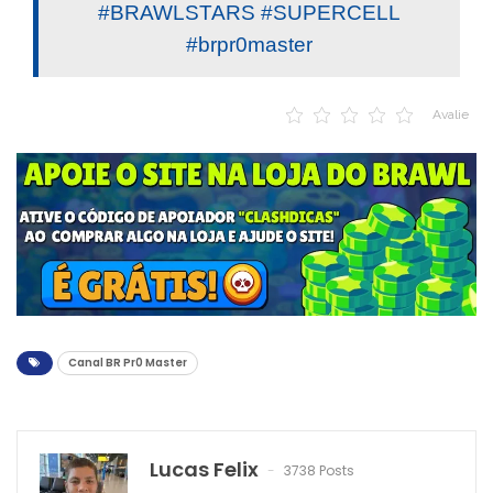
#BRAWLSTARS #SUPERCELL
#brpr0master
Avalie
Canal BR Pr0 Master
Lucas Felix
3738 Posts