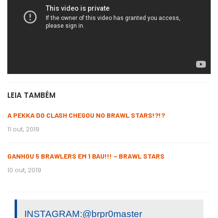
LEIA TAMBÉM
A PEKKA DO CLASH CHEGOU NO BRAWL STARS!?!?
11 out, 2019
GANHOU 5 BRAWLERS EM 1 BAU!!! – BRAWL STARS
10 out, 2019
INSTAGRAM:@brpr0master