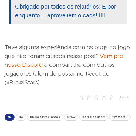
Obrigado por todos os relatórios! E por
enquanto… aproveitem o caos! 🙆‍♀️
Teve alguma experiência com os bugs no jogo
que não foram citados nesse post?
Vem pro
nosso Discord
e compartilhe com outros
jogadores (além de postar no tweet do
@BrawlStars).
Avalie
Bo
BUGs e Problemas
Crow
Sorteios Starr
Twitter/X