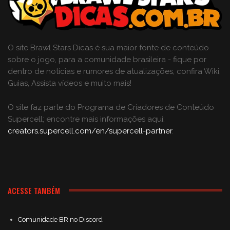
O site Brawl Stars Dicas é sua maior fonte de conteúdo
sobre o jogo, para a comunidade brasileira - fique por
dentro de notícias e rumores de atualizações, confira Wiki,
Guias, Assista vídeos e muito mais!
O site faz parte do Programa de Criadores de Conteúdo
Supercell; encontre mais informações aqui:
creators.supercell.com/en/supercell-partner
.
ACESSE TAMBÉM
Comunidade BR no Discord