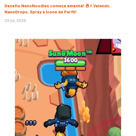
Desafio NanoNoodles começa amanhã! 🍜⚡ Valendo
NanoDrops, Spray e Ícone de Perfil!
29 jul, 2026