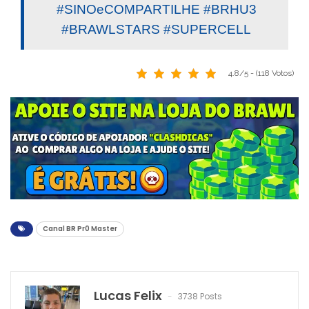
#SINOeCOMPARTILHE #BRHU3
#BRAWLSTARS #SUPERCELL
4.8/5 - (118 Votos)
Canal BR Pr0 Master
Lucas Felix
3738 Posts