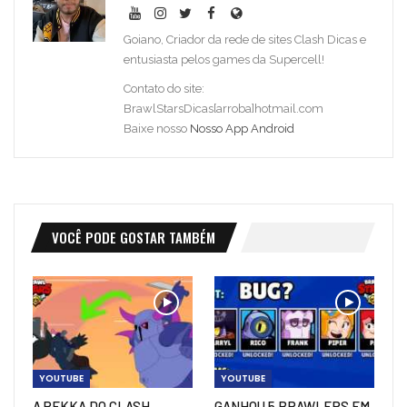
Goiano, Criador da rede de sites Clash Dicas e
entusiasta pelos games da Supercell!
Contato do site:
BrawlStarsDicas[arroba]hotmail.com
Baixe nosso
Nosso App Android
VOCÊ PODE GOSTAR TAMBÉM
YOUTUBE
YOUTUBE
A PEKKA DO CLASH
GANHOU 5 BRAWLERS EM