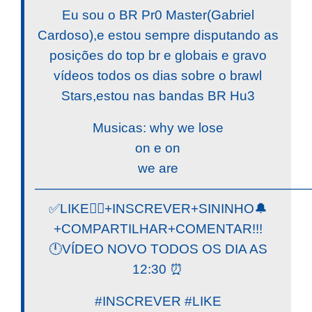
Eu sou o BR Pr0 Master(Gabriel
Cardoso),e estou sempre disputando as
posições do top br e globais e gravo
vídeos todos os dias sobre o brawl
Stars,estou nas bandas BR Hu3
Musicas: why we lose
on e on
we are
————————————————————
✅LIKE👍🏼+INSCREVER+SININHO🔔
+COMPARTILHAR+COMENTAR!!!
🕛VÍDEO NOVO TODOS OS DIA AS
12:30 ⏰
#INSCREVER #LIKE