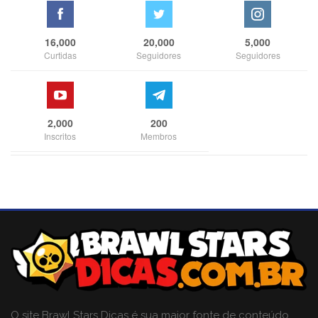
16,000
20,000
5,000
Curtidas
Seguidores
Seguidores
2,000
200
Inscritos
Membros
O site Brawl Stars Dicas é sua maior fonte de conteúdo