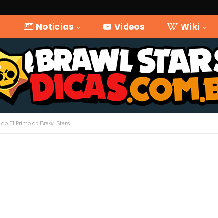
l
Noticias
Videos
Wiki
do El Primo do Brawl Stars