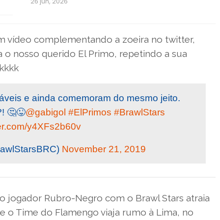
26 jun, 2026
um vídeo complementando a zoeira no twitter,
o nosso querido El Primo, repetindo a sua
kkkk
sáveis e ainda comemoram do mesmo jeito.
! 🤔😜
@gabigol
#ElPrimos
#BrawlStars
tter.com/y4XFs2b60v
rawlStarsBRC)
November 21, 2019
o jogador Rubro-Negro com o Brawl Stars atraia
ue o Time do Flamengo viaja rumo à Lima, no