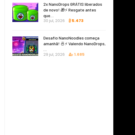
2x NanoDrops GRÁTIS liberados
de novo! 🎁⚡ Resgate antes
que…
30 jul, 2026
5.473
Desafio NanoNoodles começa
amanhã! 🍜⚡ Valendo NanoDrops,
…
29 jul, 2026
1.685