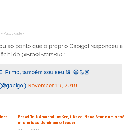
- Publicidade -
gou ao ponto que o próprio Gabigol respondeu a
oficial do @BrawlStarsBRC:
l Primo, também sou seu fã! 😄💪🏾
(@gabigol)
November 19, 2019
dora
Brawl Talk Amanhã! 🍣 Kenji, Kaze, Nano Star e um bebê
misterioso dominam o teaser