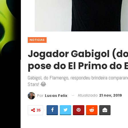
NOTICIAS
Jogador Gabigol (d
pose do El Primo do 
Gabigol, do Flamengo, respondeu brindeira comparan
Stars! 😂
Atualizado
21 nov, 2019
Por
Lucas Felix
35