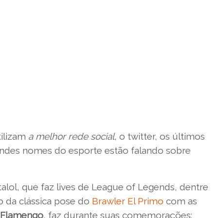
tilizam
a melhor rede social
, o twitter, os últimos
andes nomes do esporte estão falando sobre
l, que faz lives de League of Legends, dentre
 da clássica pose do
Brawler El Primo
com as
Flamengo
, faz durante suas comemorações: