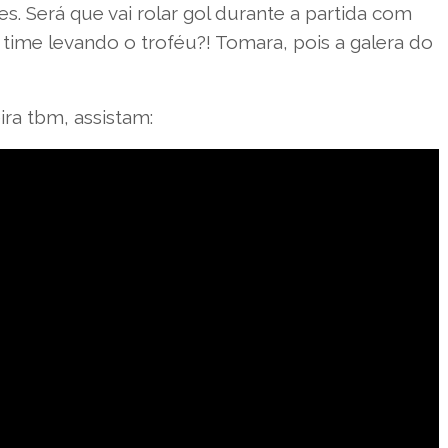
res. Será que vai rolar gol durante a partida com
time levando o troféu?! Tomara, pois a galera do
ra tbm, assistam: