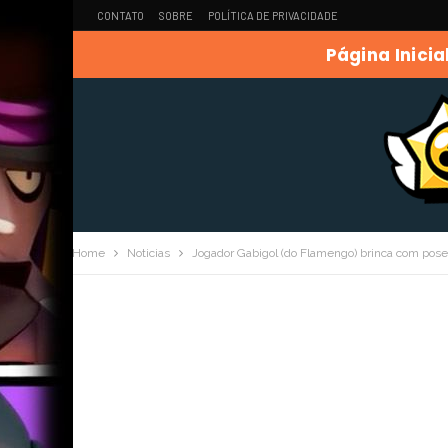
CONTATO
SOBRE
POLÍTICA DE PRIVACIDADE
Página Inicia
Home
Noticias
Jogador Gabigol (do Flamengo) brinca com pose 