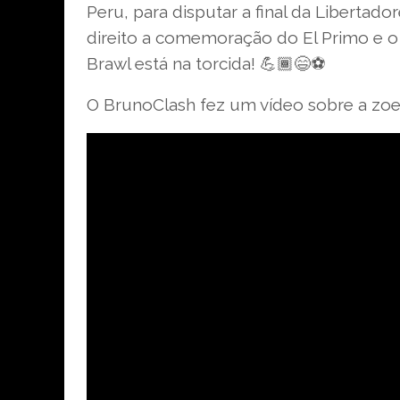
Peru, para disputar a final da Libertado
direito a comemoração do El Primo e o 
Brawl está na torcida! 💪🏾😄⚽
O BrunoClash fez um vídeo sobre a zoei