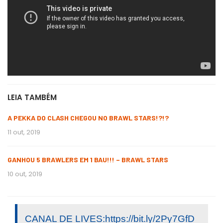
LEIA TAMBÉM
A PEKKA DO CLASH CHEGOU NO BRAWL STARS!?!?
11 out, 2019
GANHOU 5 BRAWLERS EM 1 BAU!!! – BRAWL STARS
10 out, 2019
CANAL DE LIVES:https://bit.ly/2Py7GfD