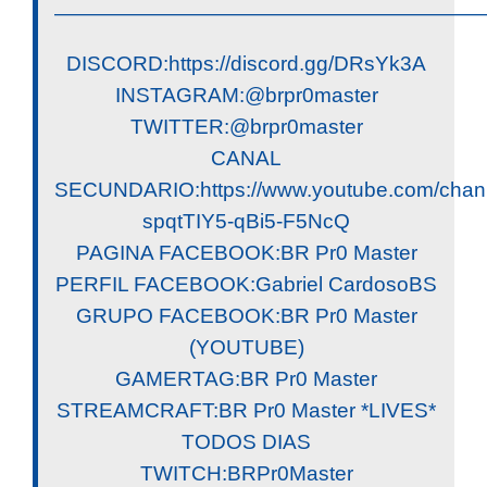
————————————————————
DISCORD:https://discord.gg/DRsYk3A
INSTAGRAM:@brpr0master
TWITTER:@brpr0master
CANAL
SECUNDARIO:https://www.youtube.com/chan
spqtTIY5-qBi5-F5NcQ
PAGINA FACEBOOK:BR Pr0 Master
PERFIL FACEBOOK:Gabriel CardosoBS
GRUPO FACEBOOK:BR Pr0 Master
(YOUTUBE)
GAMERTAG:BR Pr0 Master
STREAMCRAFT:BR Pr0 Master *LIVES*
TODOS DIAS
TWITCH:BRPr0Master