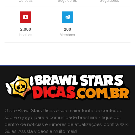
Curtidas
Seguidores
Seguidores
2,000
200
Inscritos
Membros
O site Brawl Stars Dicas é sua maior fonte de conteúdo
sobre o jogo, para a comunidade brasileira - fique por
dentro de notícias e rumores de atualizações, confira Wiki,
Guias, Assista vídeos e muito mais!