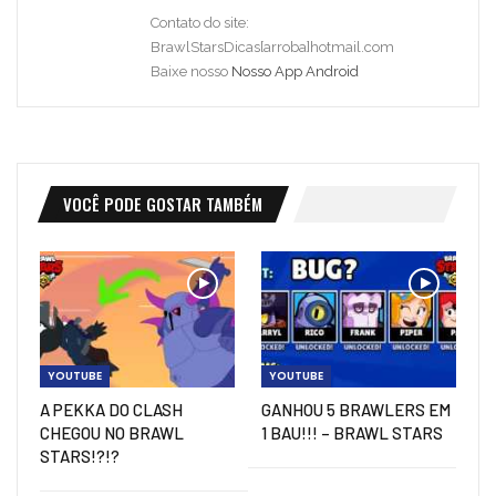
Contato do site:
BrawlStarsDicas[arroba]hotmail.com
Baixe nosso
Nosso App Android
VOCÊ PODE GOSTAR TAMBÉM
YOUTUBE
YOUTUBE
A PEKKA DO CLASH
GANHOU 5 BRAWLERS EM
CHEGOU NO BRAWL
1 BAU!!! – BRAWL STARS
STARS!?!?