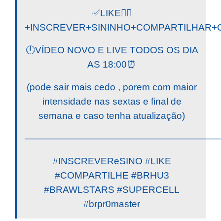
✅LIKE👍🏼
+INSCREVER+SININHO+COMPARTILHAR+C
🕛VÍDEO NOVO E LIVE TODOS OS DIA
AS 18:00⏰
(pode sair mais cedo , porem com maior
intensidade nas sextas e final de
semana e caso tenha atualização)
————————————————————
#INSCREVEReSINO #LIKE
#COMPARTILHE #BRHU3
#BRAWLSTARS #SUPERCELL
#brpr0master