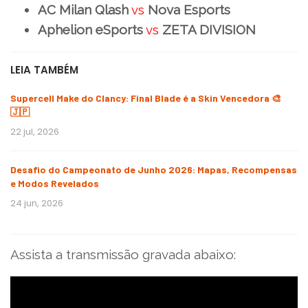
AC Milan Qlash
vs
Nova Esports
Aphelion eSports
vs
ZETA DIVISION
LEIA TAMBÉM
Supercell Make do Clancy: Final Blade é a Skin Vencedora 🎨
🇯🇵
22 jul, 2026
Desafio do Campeonato de Junho 2026: Mapas, Recompensas
e Modos Revelados
24 jun, 2026
Assista a transmissão gravada abaixo: