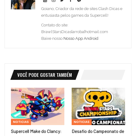
Goiano, Criador da rede de sites Clash Dicas e
entusiasta pelos games da Supercell!
Contato do site:
BrawlStarsDicas[arroba]hotmail.com
Baixe nosso
Nosso App Android
VOCÊ PODE GOSTAR TAMBÉM
NOTICIAS
NOTICIAS
Supercell Make do Clancy:
Desafio do Campeonato de