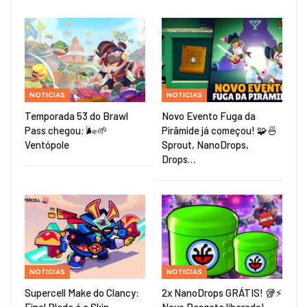
NOTICIAS
NOTICIAS
Temporada 53 do Brawl
Novo Evento Fuga da
Pass chegou: 🌬️🌱
Pirâmide já começou! 🧩🍜
Ventópole
Sprout, NanoDrops,
Drops…
NOTICIAS
NOTICIAS
Supercell Make do Clancy:
2x NanoDrops GRÁTIS! 🥡⚡