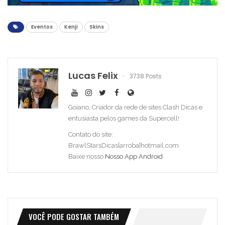
Eventos
Kenji
Skins
Lucas Felix
3738 Posts
Goiano, Criador da rede de sites Clash Dicas e
entusiasta pelos games da Supercell!
Contato do site:
BrawlStarsDicas[arroba]hotmail.com
Baixe nosso
Nosso App Android
VOCÊ PODE GOSTAR TAMBÉM