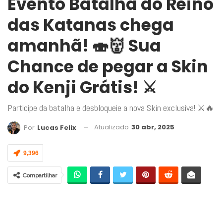
Evento Batalha do Reino
das Katanas chega
amanhã! 🍣👹 Sua
Chance de pegar a Skin
do Kenji Grátis! ⚔️
Participe da batalha e desbloqueie a nova Skin exclusiva! ⚔️🔥
Atualizado
30 abr, 2025
Por
Lucas Felix
9,396
Compartilhar