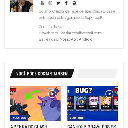
Goiano, Criador da rede de sites Clash Dicas e
entusiasta pelos games da Supercell!
Contato do site:
BrawlStarsDicas[arroba]hotmail.com
Baixe nosso
Nosso App Android
VOCÊ PODE GOSTAR TAMBÉM
YOUTUBE
YOUTUBE
A PEKKA DO CLASH
GANHOU 5 BRAWLERS EM