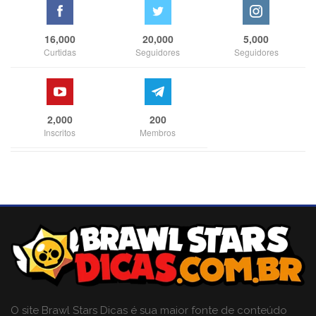
16,000
20,000
5,000
Curtidas
Seguidores
Seguidores
2,000
200
Inscritos
Membros
O site Brawl Stars Dicas é sua maior fonte de conteúdo