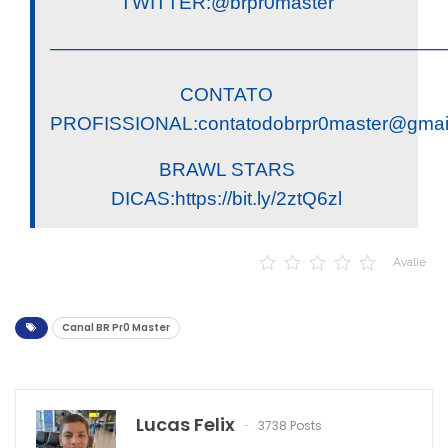
TWITTER:@brpr0master
————————————————————
CONTATO
PROFISSIONAL:
contatodobrpr0master@gmai
BRAWL STARS
DICAS:https://bit.ly/2ztQ6zl
Avalie
Canal BR Pr0 Master
Lucas Felix
3738 Posts