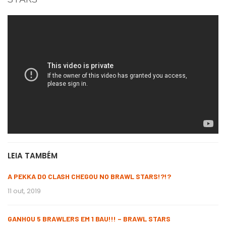
LEIA TAMBÉM
A PEKKA DO CLASH CHEGOU NO BRAWL STARS!?!?
11 out, 2019
GANHOU 5 BRAWLERS EM 1 BAU!!! – BRAWL STARS