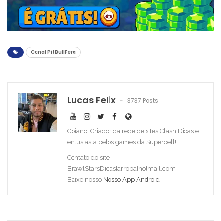
Canal PitBullFera
Lucas Felix
3737 Posts
Goiano, Criador da rede de sites Clash Dicas e
entusiasta pelos games da Supercell!
Contato do site:
BrawlStarsDicas[arroba]hotmail.com
Baixe nosso
Nosso App Android