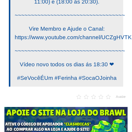
11:00) e (18:00 ás 20:30).
~~~~~~~~~~~~~~~~~~~~~~~~~~~~~~~~~~
Vire Membro e Ajude o Canal:
https://www.youtube.com/channel/UCZgHV
~~~~~~~~~~~~~~~~~~~~~~~~~~~~~~~~~~
Vídeo novo todos os dias ás 18:30 ❤
#SeVocêÉUm #Ferinha #SocaOJoinha
Avalie