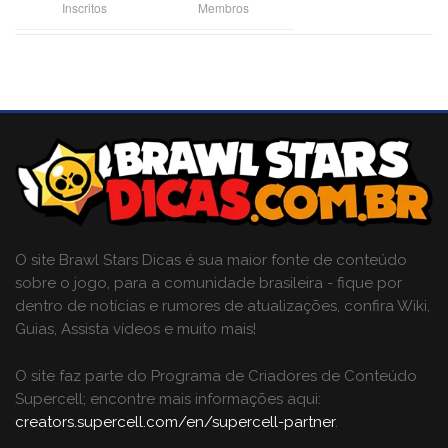
Inscritos
Membros
O site Brawl Stars Dicas é sua maior fonte de conteúdo
sobre o jogo, para a comunidade brasileira - fique por
dentro de notícias e rumores de atualizações, confira Wiki,
Guias, Assista vídeos e muito mais!
O site faz parte do Programa de Criadores de Conteúdo
Supercell; encontre mais informações aqui:
creators.supercell.com/en/supercell-partner
.