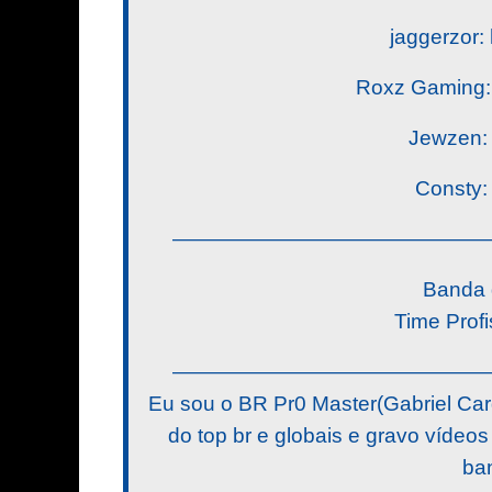
jaggerzor: 
Roxz Gaming: 
Jewzen: h
Consty: 
———————————————
Banda 
Time Prof
———————————————
Eu sou o BR Pr0 Master(Gabriel Ca
do top br e globais e gravo vídeos
ba