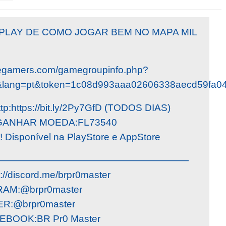
PLAY DE COMO JOGAR BEM NO MAPA MIL
egamers.com/gamegroupinfo.php?
&lang=pt&token=1c08d993aaa02606338aecd59fa0
https://bit.ly/2Py7GfD (TODOS DIAS)
GANHAR MOEDA:FL73540
! Disponível na PlayStore e AppStore
————————————————————
//discord.me/brpr0master
AM:@brpr0master
R:@brpr0master
EBOOK:BR Pr0 Master