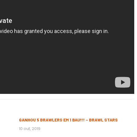
GANHOU 5 BRAWLERS EM 1 BAU!!! – BRAWL STARS
10 out, 2019