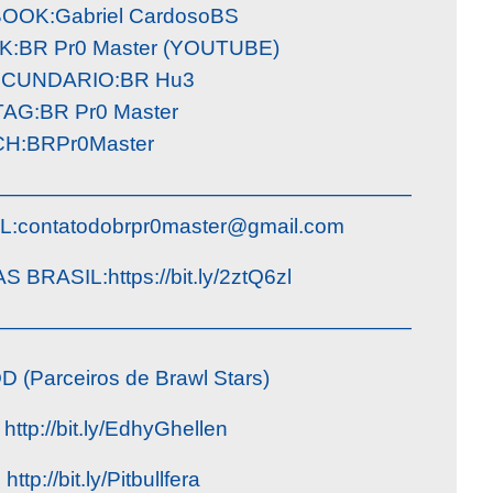
OOK:Gabriel CardosoBS
BR Pr0 Master (YOUTUBE)
ECUNDARIO:BR Hu3
G:BR Pr0 Master
H:BRPr0Master
————————————————————
L:
contatodobrpr0master@gmail.com
RASIL:https://bit.ly/2ztQ6zl
————————————————————
Parceiros de Brawl Stars)
http://bit.ly/EdhyGhellen
http://bit.ly/Pitbullfera