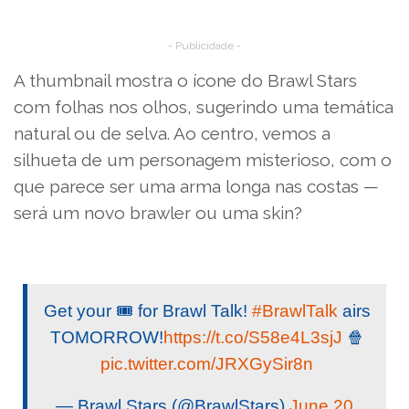
- Publicidade -
A thumbnail mostra o ícone do Brawl Stars
com folhas nos olhos, sugerindo uma temática
natural ou de selva. Ao centro, vemos a
silhueta de um personagem misterioso, com o
que parece ser uma arma longa nas costas —
será um novo brawler ou uma skin?
Get your 🎟️ for Brawl Talk!
#BrawlTalk
airs
TOMORROW!
https://t.co/S58e4L3sjJ
🍿
pic.twitter.com/JRXGySir8n
— Brawl Stars (@BrawlStars)
June 20,