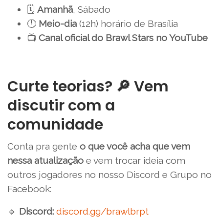
🗓️
Amanhã
, Sábado
🕛
Meio-dia
(12h) horário de Brasília
📺
Canal oficial do Brawl Stars no YouTube
Curte teorias? 🔎 Vem
discutir com a
comunidade
Conta pra gente
o que você acha que vem
nessa atualização
e vem trocar ideia com
outros jogadores no nosso Discord e Grupo no
Facebook:
🔹
Discord:
discord.gg/brawlbrpt