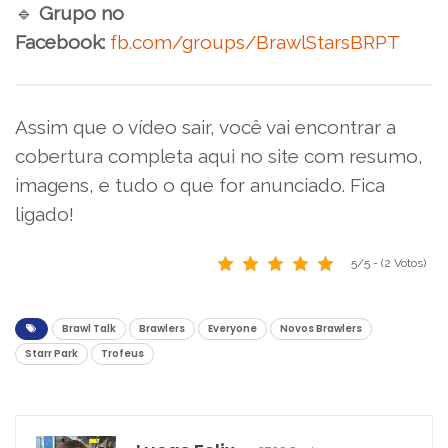
🔹
Grupo no
Facebook:
fb.com/groups/BrawlStarsBRPT
Assim que o vídeo sair, você vai encontrar a
cobertura completa aqui no site com resumo,
imagens, e tudo o que for anunciado. Fica
ligado!
5/5 - (2 Votos)
Brawl Talk
Brawlers
Everyone
Novos Brawlers
Starr Park
Trofeus