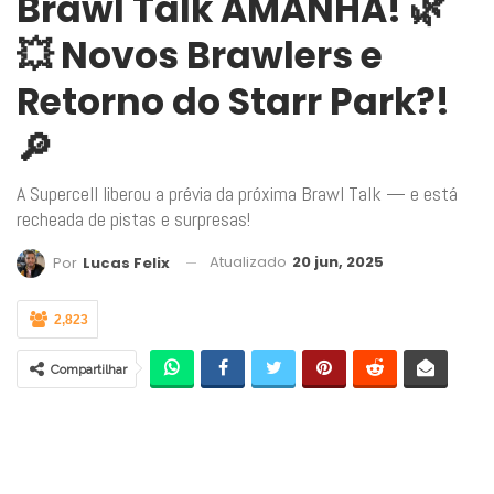
Brawl Talk AMANHÃ! 🌿
💥 Novos Brawlers e
Retorno do Starr Park?!
🔎
A Supercell liberou a prévia da próxima Brawl Talk — e está
recheada de pistas e surpresas!
Atualizado
20 jun, 2025
Por
Lucas Felix
2,823
Compartilhar