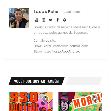
Lucas Felix
3738 Posts
Goiano, Criador da rede de sites Clash Dicas e
entusiasta pelos games da Supercell!
Contato do site:
BrawlStarsDicas[arroba]hotmail.com
Baixe nosso
Nosso App Android
VOCÊ PODE GOSTAR TAMBÉM