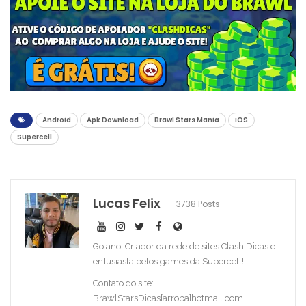
Android
Apk Download
Brawl Stars Mania
iOS
Supercell
Lucas Felix
3738 Posts
Goiano, Criador da rede de sites Clash Dicas e
entusiasta pelos games da Supercell!
Contato do site:
BrawlStarsDicas[arroba]hotmail.com