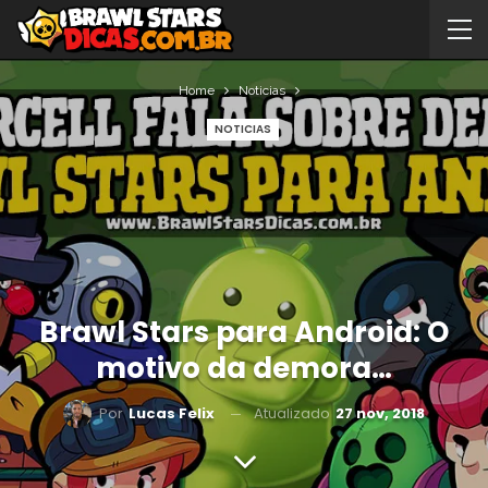
Home
Noticias
NOTICIAS
Brawl Stars para Android: O
motivo da demora…
Atualizado
27 nov, 2018
Por
Lucas Felix