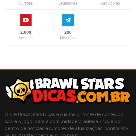
Curtidas
Seguidores
Seguidores
2,000
200
Inscritos
Membros
O site Brawl Stars Dicas é sua maior fonte de conteúdo
sobre o jogo, para a comunidade brasileira - fique por
dentro de notícias e rumores de atualizações, confira Wiki,
Guias, Assista vídeos e muito mais!