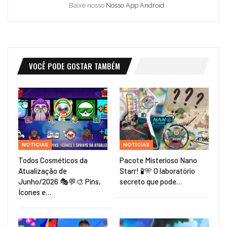
Baixe nosso
Nosso App Android
VOCÊ PODE GOSTAR TAMBÉM
NOTICIAS
NOTICIAS
Todos Cosméticos da
Pacote Misterioso Nano
Atualização de
Starr! 🧪🎌 O laboratório
Junho/2026 🎭💬🎨 Pins,
secreto que pode…
Ícones e…