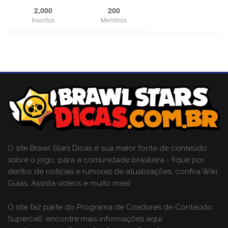
2,000
200
Inscritos
Membros
O site Brawl Stars Dicas é sua maior fonte de conteúdo
sobre o jogo, para a comunidade brasileira - fique por
dentro de notícias e rumores de atualizações, confira Wiki,
Guias, Assista vídeos e muito mais!
O site faz parte do Programa de Criadores de Conteúdo
Supercell; encontre mais informações aqui: