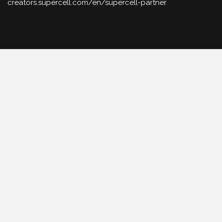
creators.supercell.com/en/supercell-partner
.
ACESSE TAMBÉM
Comunidade BR no Discord
Grupo no Facebook
Nosso App Android
Canal de Notícias no Whatsapp
Política de Privacidade