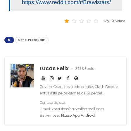
https://www.reddit.com/r/Brawlstars/
1/5 - (1 Votos)
Canal Press Start
Lucas Felix
3738 Posts
Goiano, Criador da rede de sites Clash Dicas e
entusiasta pelos games da Supercell!
Contato do site:
BrawlStarsDicas[arroba]hotmail.com
Baixe nosso
Nosso App Android