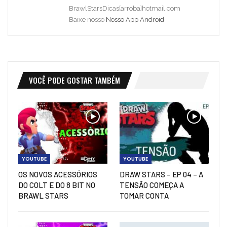
BrawlStarsDicas[arroba]hotmail.com
Baixe nosso
Nosso App Android
VOCÊ PODE GOSTAR TAMBÉM
YOUTUBE
YOUTUBE
OS NOVOS ACESSÓRIOS
DRAW STARS – EP 04 – A
DO COLT E DO 8 BIT NO
TENSÃO COMEÇA A
BRAWL STARS
TOMAR CONTA