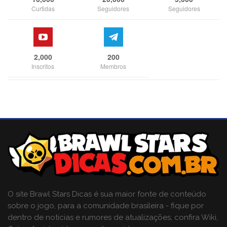
Curtidas
Seguidores
Seguidores
2,000
200
Inscritos
Membros
O site Brawl Stars Dicas é sua maior fonte de conteúdo
sobre o jogo, para a comunidade brasileira - fique por
dentro de notícias e rumores de atualizações, confira Wiki,