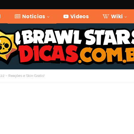
l
Noticias
Videos
Wiki
22 – Reações e Skin Grátis!