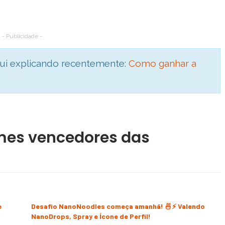
- Publicidade -
aqui explicando recentemente:
Como ganhar a
imes vencedores das
e
Desafio NanoNoodles começa amanhã! 🍜⚡ Valendo
NanoDrops, Spray e Ícone de Perfil!