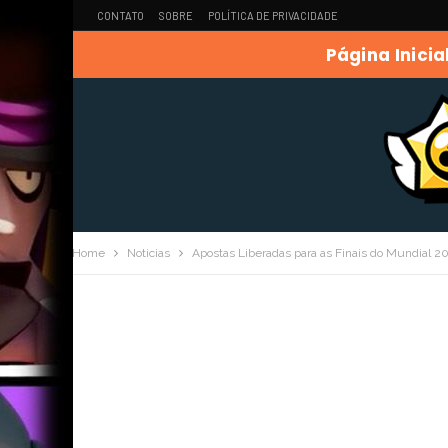
CONTATO
SOBRE
POLÍTICA DE PRIVACIDADE
Página Inicia
Home
Noticias
Apostas Liberadas para as Finais do Mundial 20