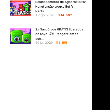
Balanceamento de Agosto/2026:
Manutenção trouxe Buffs,
Nerfs…
4 ago, 2026
14.597
2x NanoDrops GRÁTIS liberados
de novo! 🎁⚡ Resgate antes
que…
30 jul, 2026
6.155